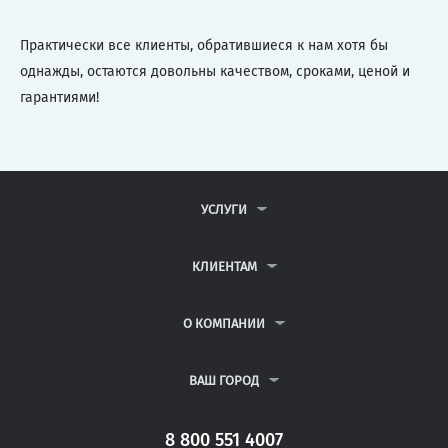
Практически все клиенты, обратившиеся к нам хотя бы
однажды, остаются довольны качеством, сроками, ценой и
гарантиями!
УСЛУГИ
КОНТРОЛЬНЫЕ РАБОТЫ
ДИПЛОМНЫЕ РАБОТЫ
КЛИЕНТАМ
КУРСОВЫЕ РАБОТЫ
АНТИПЛАГИАТ
РЕФЕРАТЫ
ВОПРОСЫ И ОТВЕТЫ
О КОМПАНИИ
ВСЕ УСЛУГИ
ПУБЛИЧНАЯ ОФЕРТА
О КОМПАНИИ
ПОЛИТИКА КОНФИДЕНЦИАЛЬНОСТИ
КОНТАКТЫ
ВАШ ГОРОД
АВТОРАМ
МОСКВА
САНКТ-ПЕТЕРБУРГ
8 800 551 4007