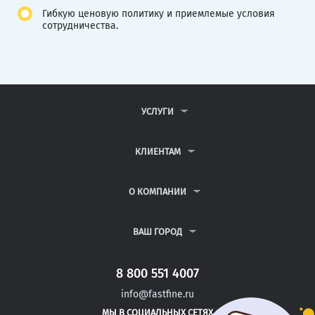
Гибкую ценовую политику и приемлемые условия
сотрудничества.
УСЛУГИ
КОНТРОЛЬНЫЕ РАБОТЫ
ДИПЛОМНЫЕ РАБОТЫ
КЛИЕНТАМ
КУРСОВЫЕ РАБОТЫ
АНТИПЛАГИАТ
РЕФЕРАТЫ
ВОПРОСЫ И ОТВЕТЫ
О КОМПАНИИ
ВСЕ УСЛУГИ
ПУБЛИЧНАЯ ОФЕРТА
О КОМПАНИИ
ПОЛИТИКА КОНФИДЕНЦИАЛЬНОСТИ
КОНТАКТЫ
ВАШ ГОРОД
АВТОРАМ
МОСКВА
САНКТ-ПЕТЕРБУРГ
8 800 551 4007
ИРБИТ
info@fastfine.ru
КРАСНОУРАЛЬСК
МЫ В СОЦИАЛЬНЫХ СЕТЯХ