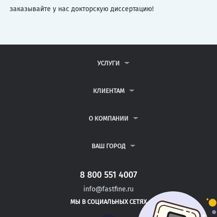
заказывайте у нас докторскую диссертацию!
УСЛУГИ
КОНТРОЛЬНЫЕ РАБОТЫ
ДИПЛОМНЫЕ РАБОТЫ
КЛИЕНТАМ
КУРСОВЫЕ РАБОТЫ
АНТИПЛАГИАТ
РЕФЕРАТЫ
ВОПРОСЫ И ОТВЕТЫ
О КОМПАНИИ
ВСЕ УСЛУГИ
ПУБЛИЧНАЯ ОФЕРТА
О КОМПАНИИ
ПОЛИТИКА КОНФИДЕНЦИАЛЬНОСТИ
КОНТАКТЫ
ВАШ ГОРОД
АВТОРАМ
МОСКВА
САНКТ-ПЕТЕРБУРГ
8 800 551 4007
ИРБИТ
info@fastfine.ru
КРАСНОУРАЛЬСК
МЫ В СОЦИАЛЬНЫХ СЕТЯХ
НЕВЬЯНСК