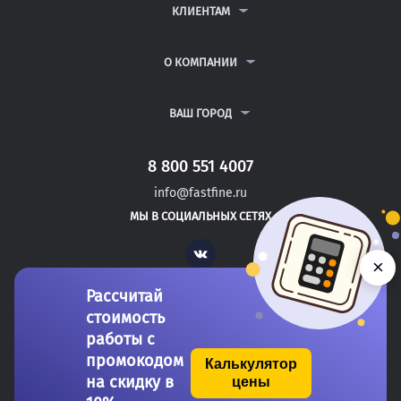
ДИПЛОМНЫЕ РАБОТЫ
КЛИЕНТАМ
КУРСОВЫЕ РАБОТЫ
АНТИПЛАГИАТ
РЕФЕРАТЫ
ВОПРОСЫ И ОТВЕТЫ
О КОМПАНИИ
ВСЕ УСЛУГИ
ПУБЛИЧНАЯ ОФЕРТА
О КОМПАНИИ
ПОЛИТИКА КОНФИДЕНЦИАЛЬНОСТИ
КОНТАКТЫ
ВАШ ГОРОД
АВТОРАМ
МОСКВА
САНКТ-ПЕТЕРБУРГ
8 800 551 4007
ИРБИТ
info@fastfine.ru
КРАСНОУРАЛЬСК
МЫ В СОЦИАЛЬНЫХ СЕТЯХ
НЕВЬЯНСК
Vk
×
Рассчитай
стоимость
работы с
промокодом
Калькулятор
на скидку в
цены
Copyright 2011-2026 FastFine.ru