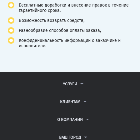
Бесплатные доработки и внесение правок в течение
гарантийного срока;
Возможность возврата средств;
Разнообразие способов оплаты заказа;
Конфиденциальность информации о заказчике и
исполнителе.
УСЛУГИ
КОНТРОЛЬНЫЕ РАБОТЫ
ДИПЛОМНЫЕ РАБОТЫ
КЛИЕНТАМ
КУРСОВЫЕ РАБОТЫ
АНТИПЛАГИАТ
РЕФЕРАТЫ
ВОПРОСЫ И ОТВЕТЫ
О КОМПАНИИ
ВСЕ УСЛУГИ
ПУБЛИЧНАЯ ОФЕРТА
О КОМПАНИИ
ПОЛИТИКА КОНФИДЕНЦИАЛЬНОСТИ
КОНТАКТЫ
ВАШ ГОРОД