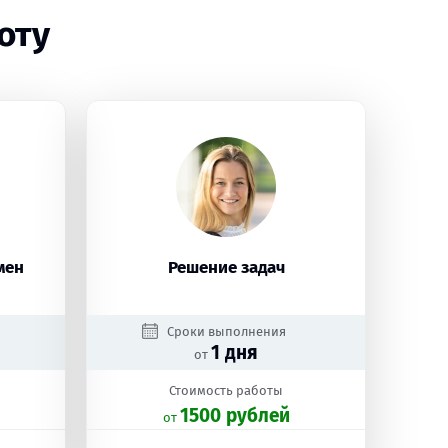
оту
мен
Решение задач
Сроки выполнения
1 дня
от
Стоимость работы
1500 рублей
oт